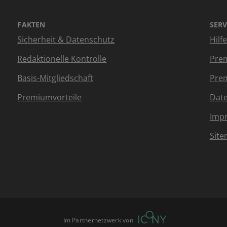
FAKTEN
SERV
Sicherheit & Datenschutz
Hilf
Redaktionelle Kontrolle
Prem
Basis-Mitgliedschaft
Prem
Premiumvorteile
Dat
Imp
Sit
Im Partnernetzwerk von