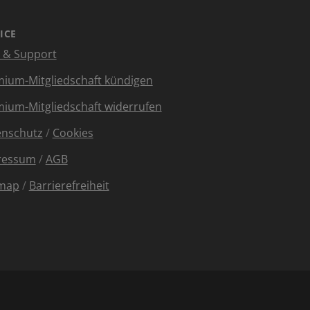
ICE
e & Support
ium-Mitgliedschaft kündigen
ium-Mitgliedschaft widerrufen
enschutz
/
Cookies
ressum
/
AGB
emap
/
Barrierefreiheit