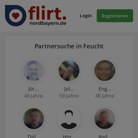
Login
Registrieren
Partnersuche in Feucht
Jür…
Jul…
Eng…
48 Jahre
59 Jahre
48 Jahre
Did…
Hor…
And…